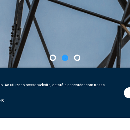
io. Ao utilizar o nosso website, estará a concordar com nossa
 DE
CALENDÁRIO
DOWNLOADS
S
HO
os Ltda. (“Perfin”), na qualidade de gestora do Perfin Apollo Energia FIP-IE (“Fu
 não devem ser copiadas, reproduzidas, encaminhadas, disponibilizadas ou divul
vo de acompanhar o desempenho e as perspectivas do Fundo. O Fundo utiliza estr
tualmente apresentada não representa e não deve ser considerada, sob qualquer
a não é líquida de impostos. A Perfin não se responsabiliza por ganhos ou perda
m obtidas ou baseadas em fontes que a Perfin acredita ser confiáveis, mas isto 
liza pelo teor dessas informações. Nenhum investimento, desinvestimento ou o