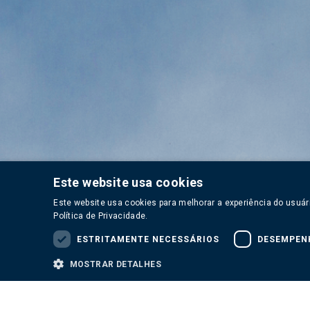
Este website usa cookies
Este website usa cookies para melhorar a experiência do usuár
PLANILHA DE
COBERTURA
Política de Privacidade.
RELATÓRIOS
FUNDAMENTOS
ANALISTA
ESTRITAMENTE NECESSÁRIOS
DESEMPEN
Este site foi elaborado pela Perfin Administradora de Recurs
neste material são de uso exclusivo de seu destinatário, e
MOSTRAR DETALHES
destinatário deverá usar este material com o único objeti
patrimoniais para seus investidores, e a remuneração even
cotistas do Fundo. A rentabilidade eventualmente divulgad
opiniões, estimativas e previsões contidas neste site fora
nenhuma dessas informações e a Perfin não se responsabi