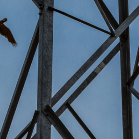
RES FUNDOS DE
TURA NO SETOR
PROJETO AVES
GIA LISTADO NO
BRASIL
e são Francisco Xavier”
e a Construção da TSM