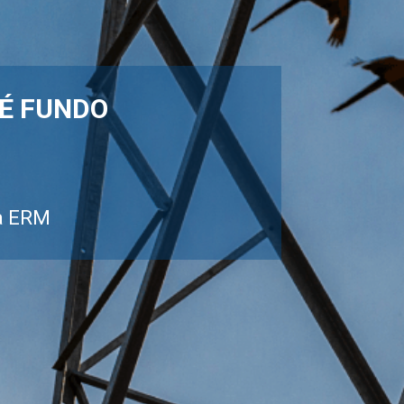
UM DOS MAIO
INFRAESTRU
 É FUNDO
DE ENER
Patrocínio do livro ”aves d
a ERM
durant